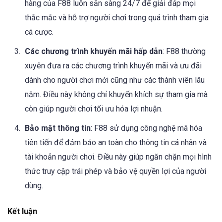
hàng của F88 luôn sẵn sàng 24/7 để giải đáp mọi
thắc mắc và hỗ trợ người chơi trong quá trình tham gia
cá cược.
Các chương trình khuyến mãi hấp dẫn
: F88 thường
xuyên đưa ra các chương trình khuyến mãi và ưu đãi
dành cho người chơi mới cũng như các thành viên lâu
năm. Điều này không chỉ khuyến khích sự tham gia mà
còn giúp người chơi tối ưu hóa lợi nhuận.
Bảo mật thông tin
: F88 sử dụng công nghệ mã hóa
tiên tiến để đảm bảo an toàn cho thông tin cá nhân và
tài khoản người chơi. Điều này giúp ngăn chặn mọi hình
thức truy cập trái phép và bảo vệ quyền lợi của người
dùng.
Kết luận