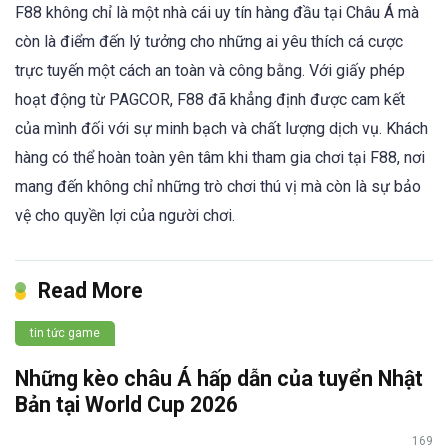
F88 không chỉ là một nhà cái uy tín hàng đầu tại Châu Á mà
còn là điểm đến lý tưởng cho những ai yêu thích cá cược
trực tuyến một cách an toàn và công bằng. Với giấy phép
hoạt động từ PAGCOR, F88 đã khẳng định được cam kết
của mình đối với sự minh bạch và chất lượng dịch vụ. Khách
hàng có thể hoàn toàn yên tâm khi tham gia chơi tại F88, nơi
mang đến không chỉ những trò chơi thú vị mà còn là sự bảo
vệ cho quyền lợi của người chơi.
Read More
tin tức game
Những kèo châu Á hấp dẫn của tuyển Nhật
Bản tại World Cup 2026
169