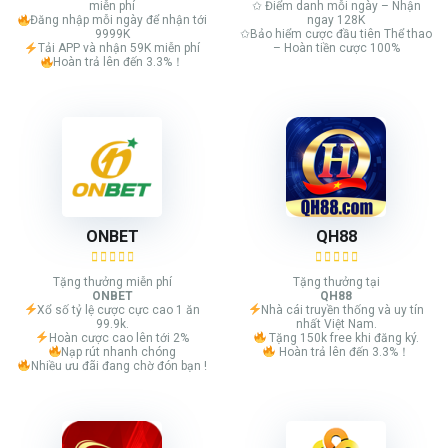
miễn phí
✩ Điểm danh mỗi ngày – Nhận
Đăng nhập mỗi ngày để nhận tới
ngay 128K
9999K
✩Bảo hiểm cược đầu tiên Thể thao
Tải APP và nhận 59K miễn phí
– Hoàn tiền cược 100%
Hoàn trả lên đến 3.3%！
ONBET
QH88
Tặng thưởng miễn phí
Tặng thưởng tại
ONBET
QH88
Xổ số tỷ lệ cược cực cao 1 ăn
Nhà cái truyền thống và uy tín
99.9k.
nhất Việt Nam.
Hoàn cược cao lên tới 2%
Tặng 150k free khi đăng ký.
Nạp rút nhanh chóng
Hoàn trả lên đến 3.3%！
Nhiều ưu đãi đang chờ đón bạn !