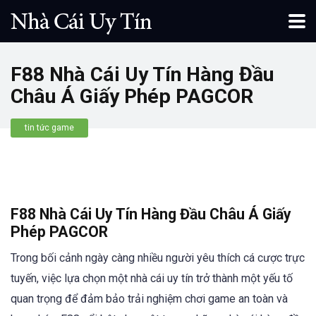
F88 Nhà Cái Uy Tín Hàng Đầu
Châu Á Giấy Phép PAGCOR
tin tức game
F88 Nhà Cái Uy Tín Hàng Đầu Châu Á Giấy
Phép PAGCOR
Trong bối cảnh ngày càng nhiều người yêu thích cá cược trực
tuyến, việc lựa chọn một nhà cái uy tín trở thành một yếu tố
quan trọng để đảm bảo trải nghiệm chơi game an toàn và