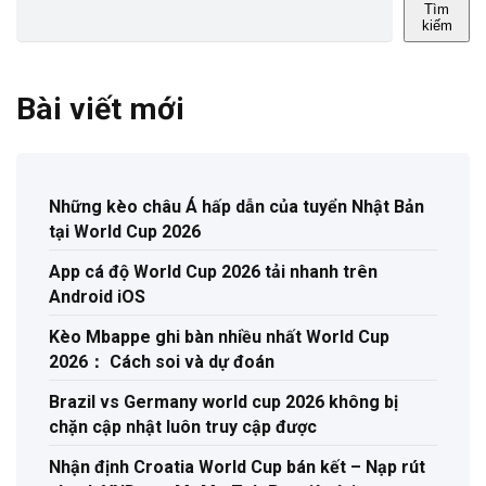
Tìm
kiếm
Bài viết mới
Những kèo châu Á hấp dẫn của tuyển Nhật Bản
tại World Cup 2026
App cá độ World Cup 2026 tải nhanh trên
Android iOS
Kèo Mbappe ghi bàn nhiều nhất World Cup
2026： Cách soi và dự đoán
Brazil vs Germany world cup 2026 không bị
chặn cập nhật luôn truy cập được
Nhận định Croatia World Cup bán kết – Nạp rút