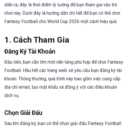
diễn ra, đây là thời điểm lý tưởng để bạn tham gia vào trò
chơi này. Dưới đây là hướng dẫn chi tiết để bạn có thể chơi
Fantasy Football cho World Cup 2026 một cách hiệu quả.
1. Cách Tham Gia
Đăng Ký Tài Khoản
Đầu tiên, bạn cần tìm một nền tảng phù hợp để chơi Fantasy
Football. Hầu hết các trang web sẽ yêu cầu bạn đăng ký tài
khoản. Thông thường, quá trình này bao gồm việc cung cấp
địa chỉ email, tạo mật khẩu và đồng ý với các điều khoản
dịch vụ.
Chọn Giải Đấu
Sau khi đăng ký, bạn có thể chọn giải đấu Fantasy Football