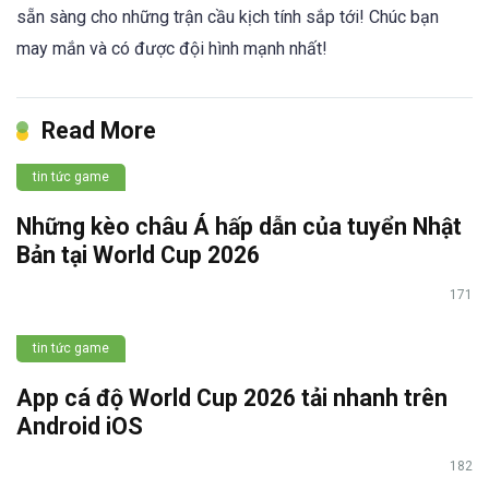
sẵn sàng cho những trận cầu kịch tính sắp tới! Chúc bạn
may mắn và có được đội hình mạnh nhất!
Read More
tin tức game
Những kèo châu Á hấp dẫn của tuyển Nhật
Bản tại World Cup 2026
171
tin tức game
App cá độ World Cup 2026 tải nhanh trên
Android iOS
182