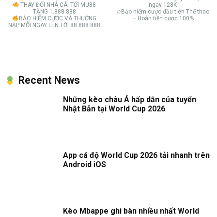
THAY ĐỔI NHÀ CÁI TỚI MU88
ngay 128K
TẶNG 1.888.888
✩Bảo hiểm cược đầu tiên Thể thao
BẢO HIỂM CƯỢC VÀ THƯỞNG
– Hoàn tiền cược 100%
NẠP MỖI NGÀY LÊN TỚI 88.888.888
Recent News
Những kèo châu Á hấp dẫn của tuyển
Nhật Bản tại World Cup 2026
App cá độ World Cup 2026 tải nhanh trên
Android iOS
Kèo Mbappe ghi bàn nhiều nhất World