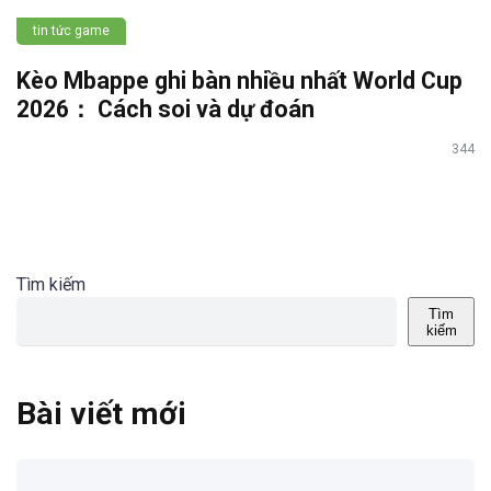
tin tức game
Kèo Mbappe ghi bàn nhiều nhất World Cup
2026： Cách soi và dự đoán
344
Tìm kiếm
Tìm
kiếm
Bài viết mới