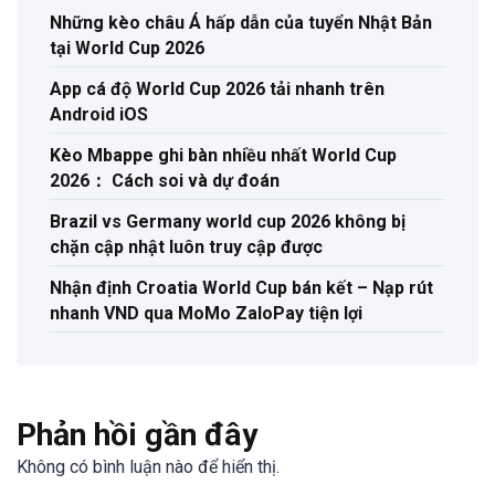
Những kèo châu Á hấp dẫn của tuyển Nhật Bản
tại World Cup 2026
App cá độ World Cup 2026 tải nhanh trên
Android iOS
Kèo Mbappe ghi bàn nhiều nhất World Cup
2026： Cách soi và dự đoán
Brazil vs Germany world cup 2026 không bị
chặn cập nhật luôn truy cập được
Nhận định Croatia World Cup bán kết – Nạp rút
nhanh VND qua MoMo ZaloPay tiện lợi
Phản hồi gần đây
Không có bình luận nào để hiển thị.