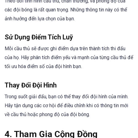
Theo dõi tình hình cầu thủ, chấn thương, và phong độ của
các đội bóng là rất quan trọng. Những thông tin này có thể
ảnh hưởng đến lựa chọn của bạn.
Sử Dụng Điểm Tích Luỹ
Mỗi cầu thủ sẽ được ghi điểm dựa trên thành tích thi đấu
của họ. Hãy phân tích điểm yếu và mạnh của từng cầu thủ để
tối ưu hóa điểm số của đội hình bạn.
Thay Đổi Đội Hình
Trong suốt giải đấu, bạn có thể thay đổi đội hình của mình.
Hãy tận dụng các cơ hội để điều chỉnh khi có thông tin mới
về cầu thủ hoặc phong độ của đội bóng.
4. Tham Gia Cộng Đồng