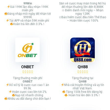
99Win
Săn vé cược may mắn trong Nổ hủ
Gửi 199K lần đầu nhận 199K
để nhận thưởng lên đến 8,888K
miễn phí
✩ Điểm danh mỗi ngày – Nhận
Đăng nhập mỗi ngày để nhận tới
ngay 128K
9999K
✩Bảo hiểm cược đầu tiên Thể thao
Tải APP và nhận 59K miễn phí
– Hoàn tiền cược 100%
Hoàn trả lên đến 3.3%！
ONBET
QH88
Tặng thưởng miễn phí
Tặng thưởng tại
ONBET
QH88
Xổ số tỷ lệ cược cực cao 1 ăn
Nhà cái truyền thống và uy tín
99.9k.
nhất Việt Nam.
Hoàn cược cao lên tới 2%
Tặng 150k free khi đăng ký.
Nạp rút nhanh chóng
Hoàn trả lên đến 3.3%！
Nhiều ưu đãi đang chờ đón bạn !