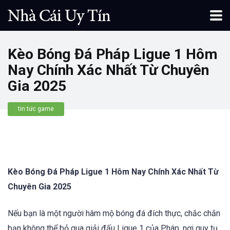
Kèo Bóng Đá Pháp Ligue 1 Hôm
Nay Chính Xác Nhất Từ Chuyên
Gia 2025
tin tức game
Kèo Bóng Đá Pháp Ligue 1 Hôm Nay Chính Xác Nhất Từ
Chuyên Gia 2025
Nếu bạn là một người hâm mộ bóng đá đích thực, chắc chắn
bạn không thể bỏ qua giải đấu Ligue 1 của Pháp, nơi quy tụ