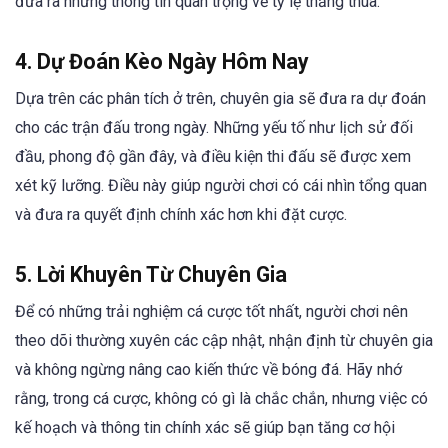
đưa ra những thông tin quan trọng về tỷ lệ thắng thua.
4. Dự Đoán Kèo Ngày Hôm Nay
Dựa trên các phân tích ở trên, chuyên gia sẽ đưa ra dự đoán
cho các trận đấu trong ngày. Những yếu tố như lịch sử đối
đầu, phong độ gần đây, và điều kiện thi đấu sẽ được xem
xét kỹ lưỡng. Điều này giúp người chơi có cái nhìn tổng quan
và đưa ra quyết định chính xác hơn khi đặt cược.
5. Lời Khuyên Từ Chuyên Gia
Để có những trải nghiệm cá cược tốt nhất, người chơi nên
theo dõi thường xuyên các cập nhật, nhận định từ chuyên gia
và không ngừng nâng cao kiến thức về bóng đá. Hãy nhớ
rằng, trong cá cược, không có gì là chắc chắn, nhưng việc có
kế hoạch và thông tin chính xác sẽ giúp bạn tăng cơ hội