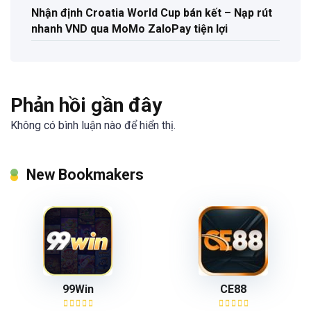
Nhận định Croatia World Cup bán kết – Nạp rút
nhanh VND qua MoMo ZaloPay tiện lợi
Phản hồi gần đây
Không có bình luận nào để hiển thị.
New Bookmakers
99Win
CE88