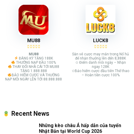
MU88
LUCK8
MU88
Săn vé cược may mắn trong Nổ hủ
ĐĂNG KÝ TẶNG 188K
để nhận thưởng lên đến 8,888K
THƯỞNG NẠP ĐẦU 100%
✩ Điểm danh mỗi ngày – Nhận
THAY ĐỔI NHÀ CÁI TỚI MU88
ngay 128K
TẶNG 1.888.888
✩Bảo hiểm cược đầu tiên Thể thao
BẢO HIỂM CƯỢC VÀ THƯỞNG
– Hoàn tiền cược 100%
NẠP MỖI NGÀY LÊN TỚI 88.888.888
Recent News
Những kèo châu Á hấp dẫn của tuyển
Nhật Bản tại World Cup 2026