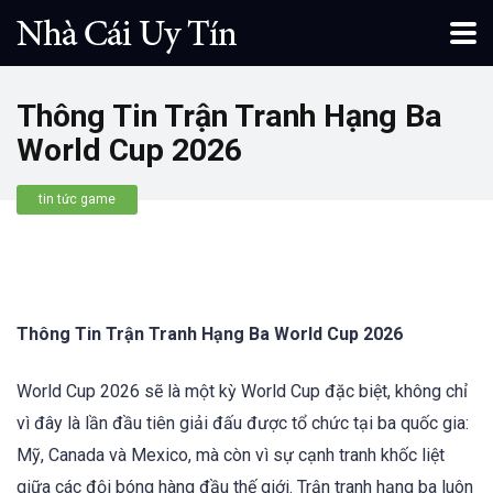
Thông Tin Trận Tranh Hạng Ba
World Cup 2026
tin tức game
Thông Tin Trận Tranh Hạng Ba World Cup 2026
World Cup 2026 sẽ là một kỳ World Cup đặc biệt, không chỉ
vì đây là lần đầu tiên giải đấu được tổ chức tại ba quốc gia:
Mỹ, Canada và Mexico, mà còn vì sự cạnh tranh khốc liệt
giữa các đội bóng hàng đầu thế giới. Trận tranh hạng ba luôn