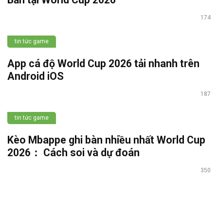
174
tin tức game
App cá độ World Cup 2026 tải nhanh trên
Android iOS
187
tin tức game
Kèo Mbappe ghi bàn nhiều nhất World Cup
2026： Cách soi và dự đoán
350